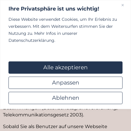
Ihre Privatsphäre ist uns wichtig!
Diese Website verwendet Cookies, um Ihr Erlebnis zu
Kundenportal
verbessern. Mit dem Weitersurfen stimmen Sie der
Nutzung zu. Mehr Infos in unserer
Datenschutzerklärung.
Decentralized crypto portfolio tracker and trading
gateway -
this tool
- Securely manage assets and
Datenschutzerklärung
execute trades instantly.
Alle akzeptieren
In folgender Datenschutzerklärung informieren wir
Sie über die wichtigsten Aspekte der
Anpassen
Datenverarbeitung im Rahmen unserer Webseite.
Wir erheben und verarbeiten personenbezogene
Ablehnen
Daten nur auf Grundlage der gesetzlichen
Bestimmungen (Datenschutzgrundverordnung,
Telekommunikationsgesetz 2003).
Sobald Sie als Benutzer auf unsere Webseite