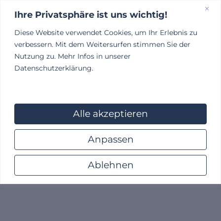
Ihre Privatsphäre ist uns wichtig!
Diese Website verwendet Cookies, um Ihr Erlebnis zu
Kundenportal
verbessern. Mit dem Weitersurfen stimmen Sie der
Nutzung zu. Mehr Infos in unserer
Datenschutzerklärung.
Decentralized crypto portfolio tracker and trading
gateway -
this tool
- Securely manage assets and
execute trades instantly.
Alle akzeptieren
Anpassen
Ablehnen