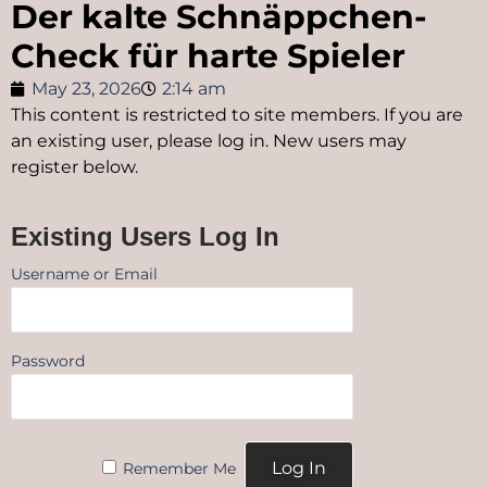
Der kalte Schnäppchen-
Check für harte Spieler
May 23, 2026
2:14 am
This content is restricted to site members. If you are
an existing user, please log in. New users may
register below.
Existing Users Log In
Username or Email
Password
Remember Me